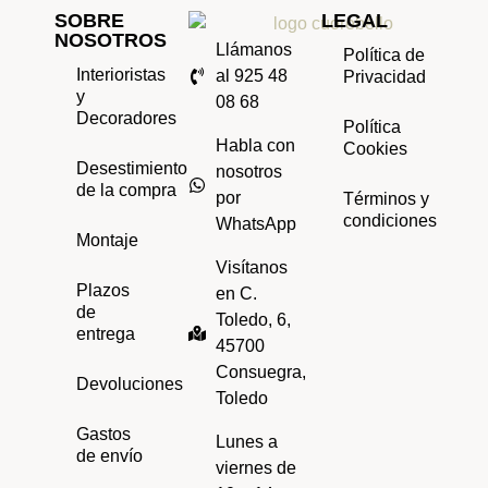
SOBRE
LEGAL
NOSOTROS
Llámanos
Política de
Interioristas
al 925 48
Privacidad
y
08 68
Decoradores
Política
Habla con
Cookies
Desestimiento
nosotros
de la compra
por
Términos y
condiciones
WhatsApp
Montaje
Visítanos
Plazos
en C.
de
Toledo, 6,
entrega
45700
Consuegra,
Devoluciones
Toledo
Gastos
Lunes a
de envío
viernes de