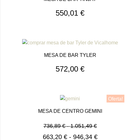
550,01
€
MESA DE BAR TYLER
572,00
€
Oferta!
MESA DE CENTRO GEMINI
736,89
€
-
1.051,49
€
663,20
€
-
946,34
€