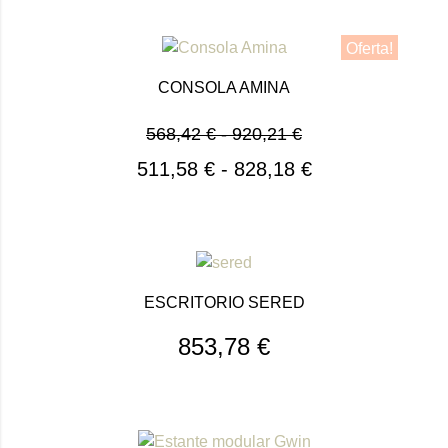
Oferta!
CONSOLA AMINA
568,42
€
-
920,21
€
511,58
€
-
828,18
€
ESCRITORIO SERED
853,78
€