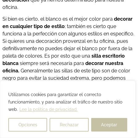
oficina.
Si bien es cierto, el blanco es el mejor color para
decorar
en cualquier tipo de estilo
; también es cierto que
funciona a la perfección con algunos estilos en específico.
Si quieres una decoración provenzal en tu oficina, pues
definitivamente no puedes dejar el blanco por fuera de la
paleta de colores. Es por esto que una
silla escritorio
blanca
siempre será necesaria para
decorar nuestra
oficina.
Generalmente las sillas de este tipo son de color
negro para evitar la suciedad extrema, pero podemos
darnos una oportunidad con el color de la pureza.
Utilizamos cookies para garantizar el correcto
Lo primero que debes tomar en cuenta si quieres una
silla
funcionamiento, y para analizar el tráfico de nuestro sitio
de despacho blanca
en tu oficina, es que es preferible
web.
Lee la política de privacidad.
que esté fabricada en piel o en cuero, esto facilitará la
limpieza de la silla y siempre lucirá un blanco perfecto. El
Opciones
Rechazar
Aceptar
cuero tiene diferentes técnicas de limpieza que, si las
utilizas correctamente, siempre tendrás una
silla de