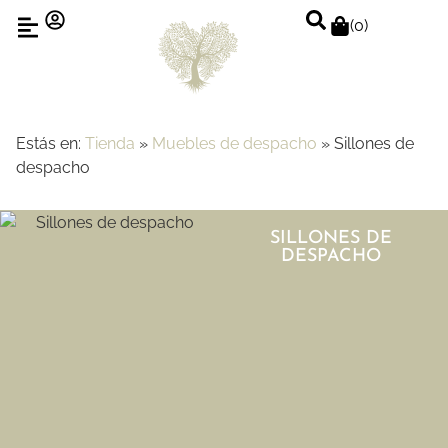
(
0
)
Estás en:
Tienda
»
Muebles de despacho
»
Sillones de
despacho
SILLONES DE
DESPACHO