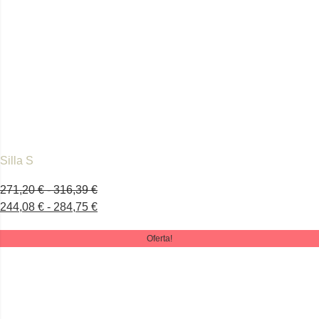
Silla S
271,20
€
-
316,39
€
244,08
€
-
284,75
€
Oferta!