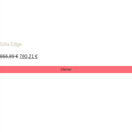
Silla Edge
866,89
€
780,21
€
Oferta!