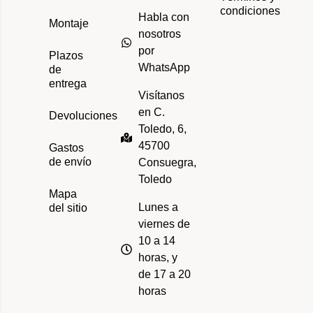
condiciones
Habla con
Montaje
nosotros
por
Plazos
WhatsApp
de
entrega
Visítanos
en C.
Devoluciones
Toledo, 6,
45700
Gastos
de envío
Consuegra,
Toledo
Mapa
Lunes a
del sitio
viernes de
10 a 14
horas, y
de 17 a 20
horas