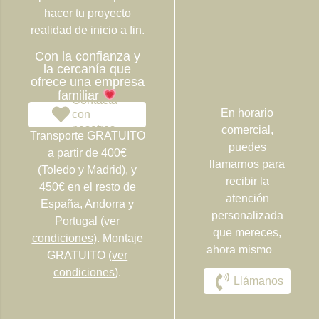
hacer tu proyecto
realidad de inicio a fin.
Con la confianza y
la cercanía que
ofrece una empresa
familiar
Contacta
En horario
con
nosotros
comercial,
Transporte GRATUITO
puedes
a partir de 400€
llamarnos para
(Toledo y Madrid), y
recibir la
450€ en el resto de
atención
España, Andorra y
personalizada
Portugal (
ver
que mereces,
condiciones
). Montaje
ahora mismo
GRATUITO (
ver
condiciones
).
Llámanos