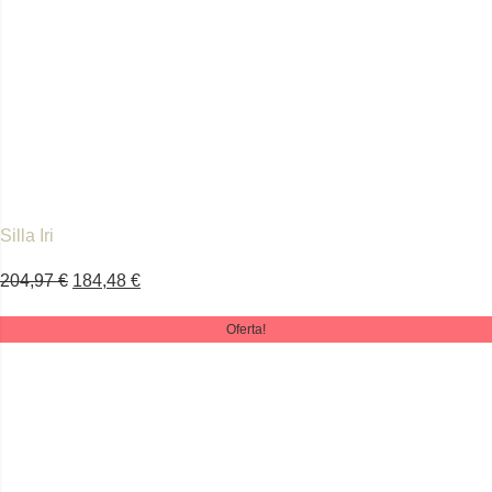
Silla Iri
204,97
€
184,48
€
Oferta!