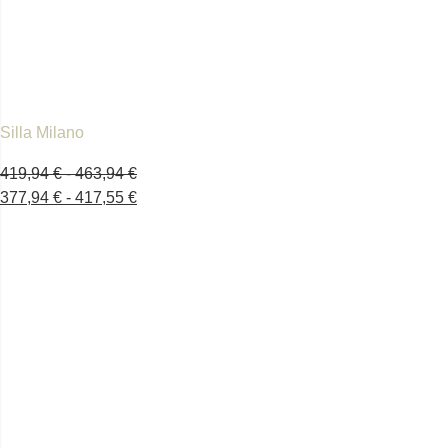
Silla Milano
419,94
€
-
463,94
€
377,94
€
-
417,55
€