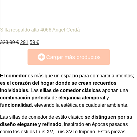
Silla respaldo alto 4066 Angel Cerdá
323,99
€
291,59
€
Cargar más productos
El comedor
es más que un espacio para compartir alimentos;
es el corazón del hogar donde se crean recuerdos
inolvidables
.
Las
sillas de comedor clásicas
aportan una
combinación perfecta
de
elegancia atemporal
y
funcionalidad
, elevando la estética de cualquier ambiente.
Las sillas de comedor de estilo clásico
se distinguen por su
diseño elegante y refinado
, inspirado en épocas pasadas
como los estilos Luis XV, Luis XVI o Imperio. Estas piezas