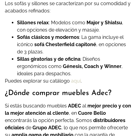
Los sofás y sillones se caracterizan por su comodidad y
acabados refinados:
Sillones relax
: Modelos como
Major y Shiatsu
,
con opciones de elevación y masaje.
Sofás clásicos y modernos
: La gama incluye el
icónico
sofá Chesterfield capitoné
, en opciones
de 3 plazas.
Sillas giratorias y de oficina
: Diseños
ergonómicos como
Génesis, Coach y Winner
,
ideales para despachos.
Puedes explorar su catálogo
aquí
.
¿Dónde comprar muebles Adec?
Si estás buscando muebles
ADEC
al
mejor precio y con
la mejor atención al cliente
, en
Cuore Bello
encontrarás la opción perfecta. Somos
distribuidores
oficiales
de
Grupo ADEC
, lo que nos permite ofrecerte
su
amplia gama de mobiliario
con la garantía de