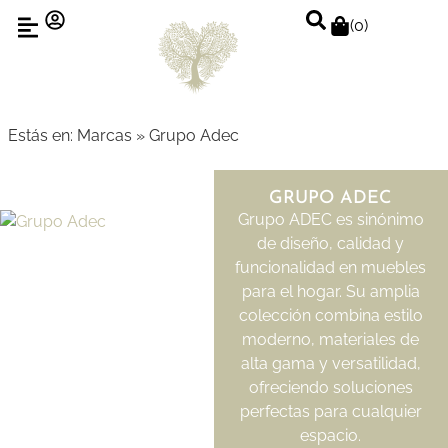
(
0
)
Estás en:
Marcas
»
Grupo Adec
GRUPO ADEC
Grupo ADEC es sinónimo
de diseño, calidad y
funcionalidad en muebles
para el hogar. Su amplia
colección combina estilo
moderno, materiales de
alta gama y versatilidad,
ofreciendo soluciones
perfectas para cualquier
espacio.