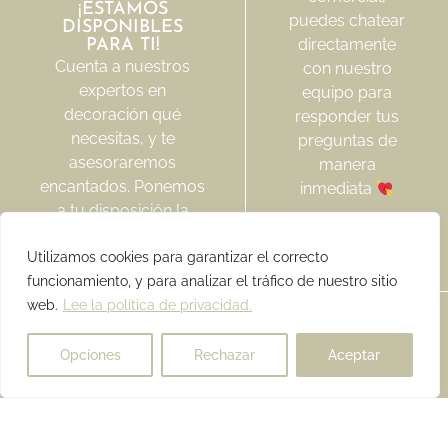
¡ESTAMOS
puedes chatear
DISPONIBLES
directamente
PARA TI!
Cuenta a nuestros
con nuestro
expertos en
equipo para
decoración qué
responder tus
necesitas, y te
preguntas de
asesoraremos
manera
encantados. Ponemos
inmediata
a tu disposición la
Abrir
mejor ayuda
chat
Utilizamos cookies para garantizar el correcto
personalizada para
funcionamiento, y para analizar el tráfico de nuestro sitio
hacer tu proyecto
web.
Lee la política de privacidad.
realidad de inicio a fin.
Con la confianza y
Opciones
Rechazar
Aceptar
la cercanía que
ofrece una empresa
En horario
familiar
Contacta
comercial,
con
puedes
nosotros