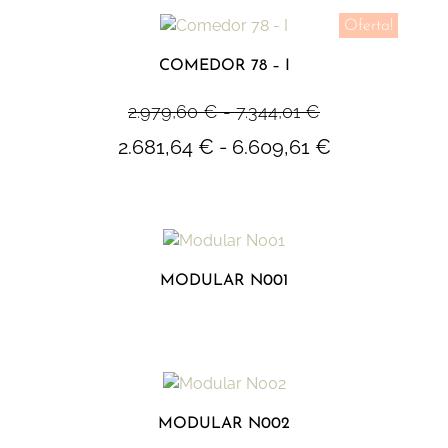
Oferta!
COMEDOR 78 – I
2.979,60
€
-
7.344,01
€
2.681,64
€
-
6.609,61
€
MODULAR N001
MODULAR N002