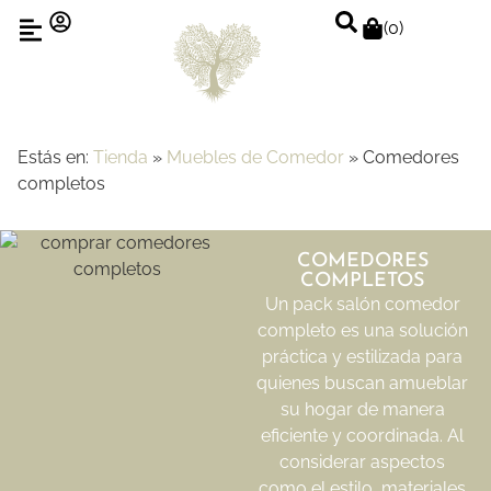
(
0
)
Estás en:
Tienda
»
Muebles de Comedor
»
Comedores
completos
COMEDORES
COMPLETOS
Un pack salón comedor
completo es una solución
práctica y estilizada para
quienes buscan amueblar
su hogar de manera
eficiente y coordinada. Al
considerar aspectos
como el estilo, materiales