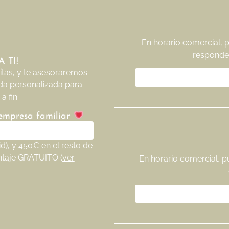
En horario comercial, 
responde
 TI!
tas, y te asesoraremos
da personalizada para
a fin.
 empresa familiar
), y 450€ en el resto de
ntaje GRATUITO (
ver
En horario comercial, p