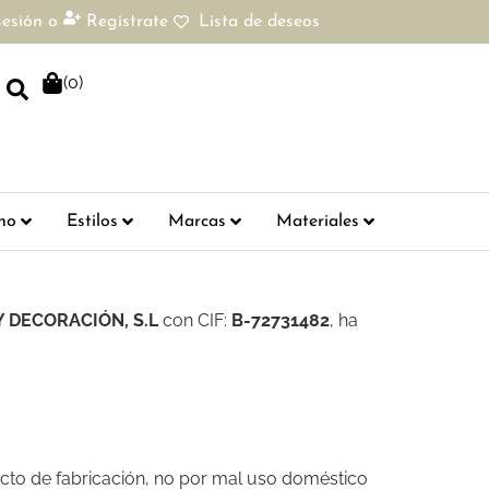
sesión
o
Regístrate
Lista de deseos
(
0
)
ho
Estilos
Marcas
Materiales
 DECORACIÓN, S.L
con CIF:
B-72731482
, ha
ecto de fabricación, no por mal uso doméstico