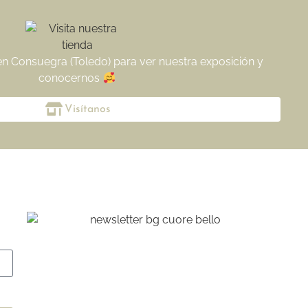
 en Consuegra (Toledo) para ver nuestra exposición y
conocernos
Visítanos