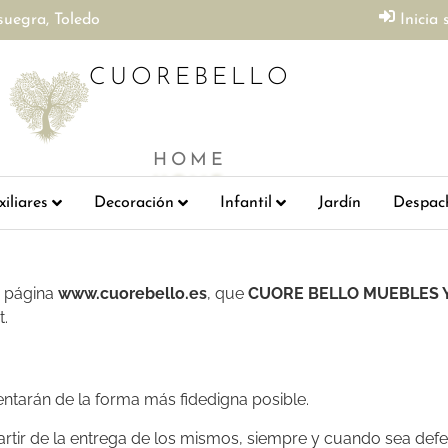
suegra, Toledo
Inicia 
CUOREBELLO
HOME
iliares
Decoración
Infantil
Jardín
Despac
a página
www.cuorebello.es
, que
CUORE BELLO MUEBLES Y
t.
entarán de la forma más fidedigna posible.
artir de la entrega de los mismos, siempre y cuando sea def