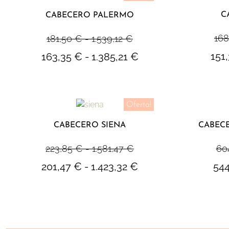
C
CABECERO PALERMO
168
181,50
€
-
1.539,12
€
151
163,35
€
-
1.385,21
€
Oferta!
CABECERO SIENA
CABEC
223,85
€
-
1.581,47
€
60
201,47
€
-
1.423,32
€
54