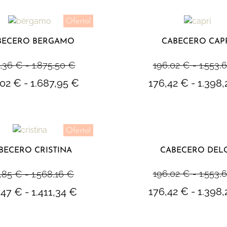
Oferta!
BECERO BERGAMO
CABECERO CAP
,36
€
-
1.875,50
€
196,02
€
-
1.553,
,02
€
-
1.687,95
€
176,42
€
-
1.398
Oferta!
CABECERO DEL
BECERO CRISTINA
196,02
€
-
1.553,
,85
€
-
1.568,16
€
176,42
€
-
1.398
,47
€
-
1.411,34
€