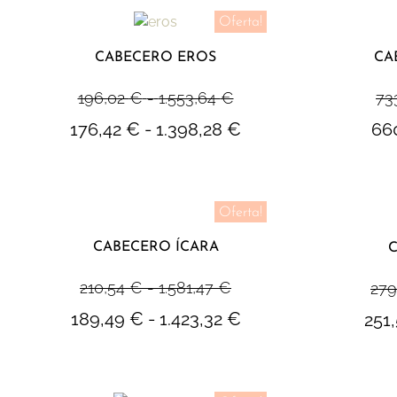
Oferta!
CABECERO EROS
CA
196,02
€
-
1.553,64
€
73
176,42
€
-
1.398,28
€
66
Oferta!
CABECERO ÍCARA
C
210,54
€
-
1.581,47
€
279
189,49
€
-
1.423,32
€
251