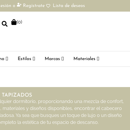
sesión
o
Regístrate
Lista de deseos
(
0
)
ho
Estilos
Marcas
Materiales
 TAPIZADOS
lquier dormitorio, proporcionando una mezcla de confort,
s, materiales y diseños disponibles, encontrar el cabecero
dadosa. Ya sea que busques un toque de lujo o un diseño
mpleto la estética de tu espacio de descanso.