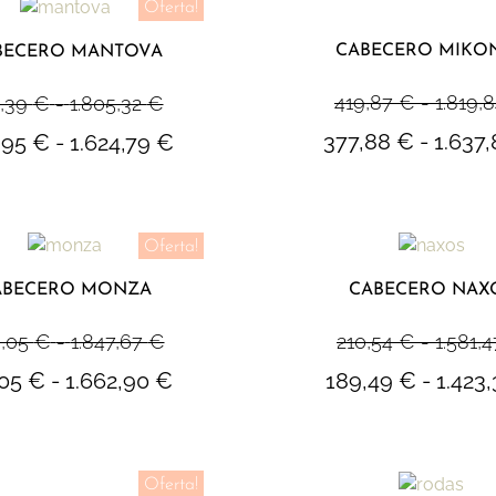
Oferta!
CABECERO MIKO
BECERO MANTOVA
419,87
€
-
1.819,
,39
€
-
1.805,32
€
377,88
€
-
1.637
,95
€
-
1.624,79
€
Oferta!
ABECERO MONZA
CABECERO NAX
,05
€
-
1.847,67
€
210,54
€
-
1.581,
,05
€
-
1.662,90
€
189,49
€
-
1.423
Oferta!