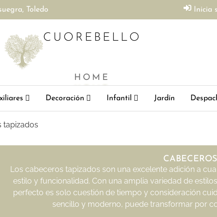
suegra, Toledo
Inicia 
CUOREBELLO
HOME
iliares
Decoración
Infantil
Jardín
Despac
 tapizados
CABECEROS
Los cabeceros tapizados son una excelente adición a cua
estilo y funcionalidad. Con una amplia variedad de estilo
perfecto es solo cuestión de tiempo y consideración cui
sencillo y moderno, puede transformar por co