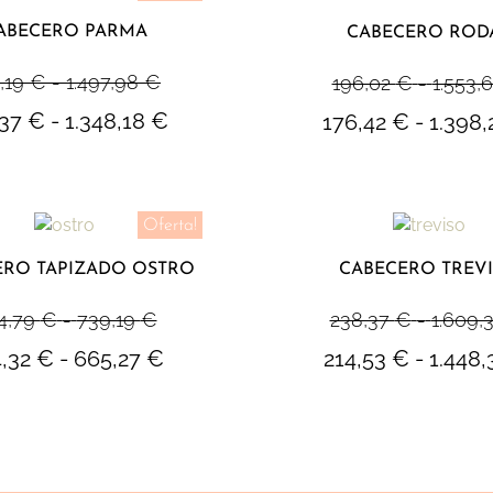
ABECERO PARMA
CABECERO ROD
,19
€
-
1.497,98
€
196,02
€
-
1.553,
,37
€
-
1.348,18
€
176,42
€
-
1.398
Oferta!
ERO TAPIZADO OSTRO
CABECERO TREV
4,79
€
-
739,19
€
238,37
€
-
1.609,
4,32
€
-
665,27
€
214,53
€
-
1.448