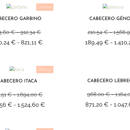
Oferta!
BECERO GARBINO
CABECERO GÉN
3,60
€
-
912,34
€
210,54
€
-
1.566,
0,24
€
-
821,11
€
189,49
€
-
1.410
Oferta!
CABECERO LEBRE
ABECERO ITACA
968,00
€
-
1.164,
,51
€
-
1.694,00
€
871,20
€
-
1.047
,56
€
-
1.524,60
€