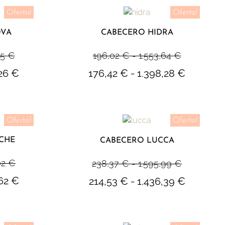
Oferta!
Oferta!
OVA
CABECERO HIDRA
95
€
196,02
€
-
1.553,64
€
,26
€
176,42
€
-
1.398,28
€
Oferta!
Oferta!
CHE
CABECERO LUCCA
02
€
238,37
€
-
1.595,99
€
,62
€
214,53
€
-
1.436,39
€