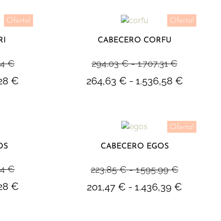
Oferta!
Oferta!
RI
CABECERO CORFU
64
€
294,03
€
-
1.707,31
€
,28
€
264,63
€
-
1.536,58
€
Oferta!
OS
CABECERO EGOS
64
€
223,85
€
-
1.595,99
€
,28
€
201,47
€
-
1.436,39
€