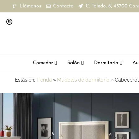
Llámanos
Contacto
C. Toledo, 6, 45700 Con
Comedor
Salón
Dormitorio
Aux
Estás en:
Tienda
»
Muebles de dormitorio
»
Cabeceros