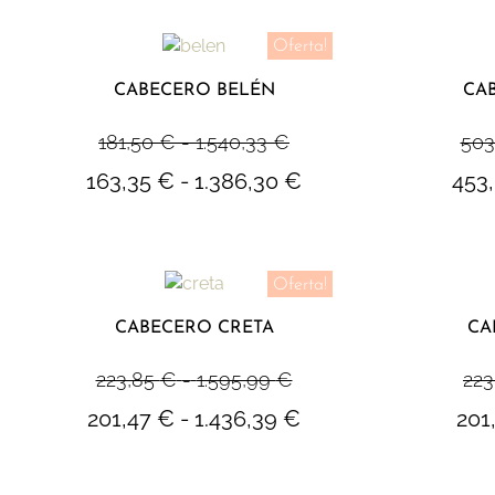
Oferta!
CABECERO BELÉN
CA
181,50
€
-
1.540,33
€
503
163,35
€
-
1.386,30
€
453
Oferta!
CABECERO CRETA
CA
223,85
€
-
1.595,99
€
223
201,47
€
-
1.436,39
€
201