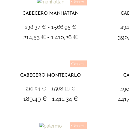
Oferta!
CABECERO MANHATTAN
CA
238,37
€
-
1.566,95
€
434
214,53
€
-
1.410,26
€
390
Oferta!
CABECERO MONTECARLO
C
210,54
€
-
1.568,16
€
490
189,49
€
-
1.411,34
€
441
Oferta!