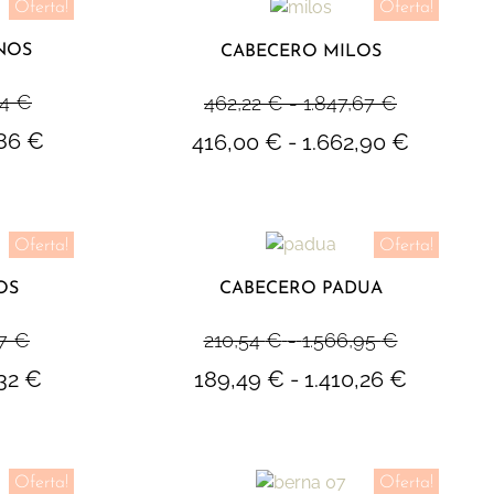
Oferta!
Oferta!
NOS
CABECERO MILOS
84
€
462,22
€
-
1.847,67
€
,86
€
416,00
€
-
1.662,90
€
Oferta!
Oferta!
OS
CABECERO PADUA
47
€
210,54
€
-
1.566,95
€
,32
€
189,49
€
-
1.410,26
€
Oferta!
Oferta!