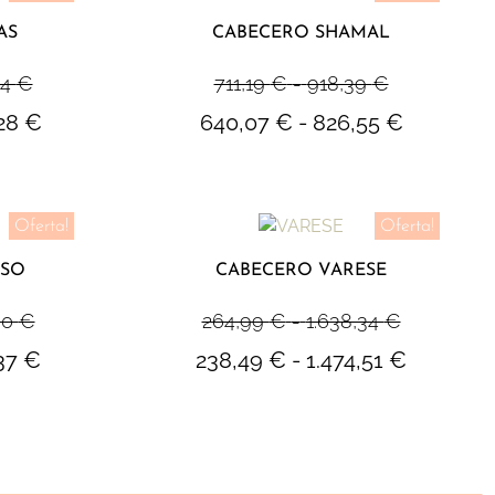
AS
CABECERO SHAMAL
64
€
711,19
€
-
918,39
€
,28
€
640,07
€
-
826,55
€
Oferta!
Oferta!
ISO
CABECERO VARESE
30
€
264,99
€
-
1.638,34
€
,37
€
238,49
€
-
1.474,51
€