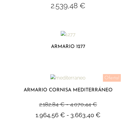
2.539,48
€
ARMARIO 1277
Oferta!
ARMARIO CORNISA MEDITERRÁNEO
2.182,84
€
-
4.070,44
€
1.964,56
€
-
3.663,40
€