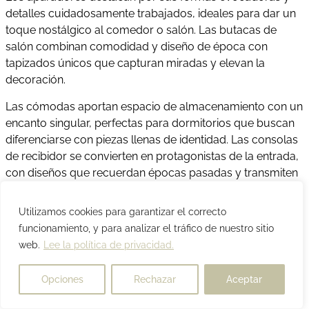
detalles cuidadosamente trabajados, ideales para dar un
toque nostálgico al comedor o salón. Las butacas de
salón combinan comodidad y diseño de época con
tapizados únicos que capturan miradas y elevan la
decoración.
Las cómodas aportan espacio de almacenamiento con un
encanto singular, perfectas para dormitorios que buscan
diferenciarse con piezas llenas de identidad. Las consolas
de recibidor se convierten en protagonistas de la entrada,
con diseños que recuerdan épocas pasadas y transmiten
un estilo atemporal desde el primer vistazo. Nuestros
escritorios invitan a trabajar o crear en entornos
Utilizamos cookies para garantizar el correcto
inspiradores, con acabados que reflejan la elegancia de lo
funcionamiento, y para analizar el tráfico de nuestro sitio
retro.
web.
Lee la política de privacidad.
Los espejos de esta colección aportan luz y profundidad,
Opciones
Rechazar
Aceptar
con marcos que remiten a otras décadas y que añaden
un sello decorativo distintivo. Las mesas de centro se