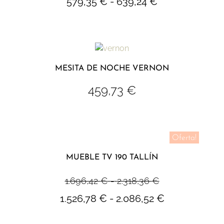
579,35
€
-
639,24
€
MESITA DE NOCHE VERNON
459,73
€
Oferta!
MUEBLE TV 190 TALLÍN
1.696,42
€
-
2.318,36
€
1.526,78
€
-
2.086,52
€