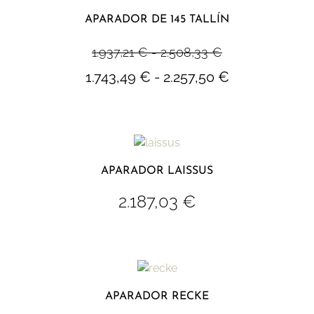
APARADOR DE 145 TALLÍN
1.937,21
€
-
2.508,33
€
1.743,49
€
-
2.257,50
€
APARADOR LAISSUS
2.187,03
€
APARADOR RECKE