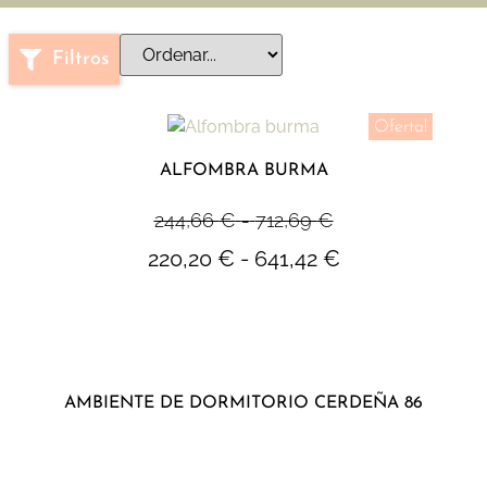
Filtros
Oferta!
ALFOMBRA BURMA
244,66
€
-
712,69
€
220,20
€
-
641,42
€
AMBIENTE DE DORMITORIO CERDEÑA 86