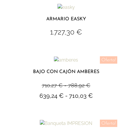
ARMARIO EASKY
1.727,30
€
Oferta!
BAJO CON CAJÓN AMBERES
710,27
€
-
788,92
€
639,24
€
-
710,03
€
Oferta!