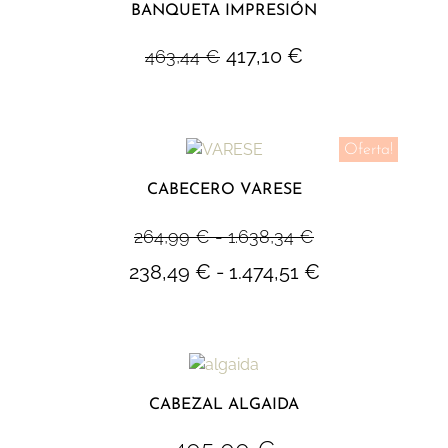
BANQUETA IMPRESIÓN
417,10
€
463,44
€
Oferta!
CABECERO VARESE
264,99
€
-
1.638,34
€
238,49
€
-
1.474,51
€
CABEZAL ALGAIDA