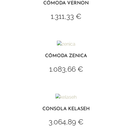
CÓMODA VERNON
1.311,33
€
CÓMODA ZENICA
1.083,66
€
CONSOLA KELASEH
3.064,89
€