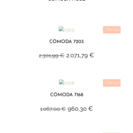
Oferta!
CÓMODA 7203
2.071,79
€
2.301,99
€
Oferta!
CÓMODA 7168
960,30
€
1.067,00
€