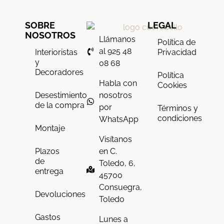
SOBRE
LEGAL
NOSOTROS
Llámanos
Política de
al 925 48
Interioristas
Privacidad
y
08 68
Decoradores
Política
Habla con
Cookies
nosotros
Desestimiento
de la compra
por
Términos y
condiciones
WhatsApp
Montaje
Visítanos
en C.
Plazos
de
Toledo, 6,
entrega
45700
Consuegra,
Devoluciones
Toledo
Gastos
Lunes a