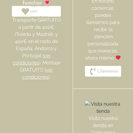
En horario
familiar
Contacta
comercial,
con
puedes
nosotros
Transporte GRATUITO
llamarnos para
a partir de 400€
recibir la
(Toledo y Madrid), y
atención
450€ en el resto de
personalizada
España, Andorra y
que mereces,
Portugal (
ver
ahora mismo
condiciones
). Montaje
GRATUITO (
ver
Llámanos
condiciones
).
Visita nuestra
tienda en
Consuegra