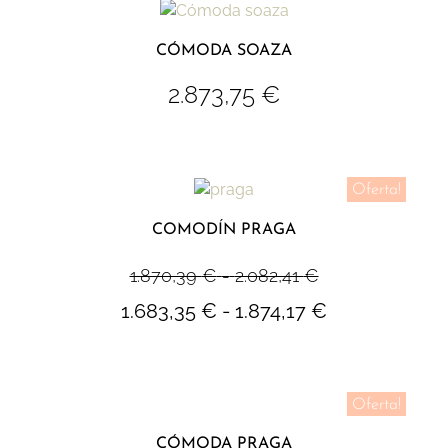
CÓMODA SOAZA
2.873,75
€
Oferta!
COMODÍN PRAGA
1.870,39
€
-
2.082,41
€
1.683,35
€
-
1.874,17
€
Oferta!
CÓMODA PRAGA