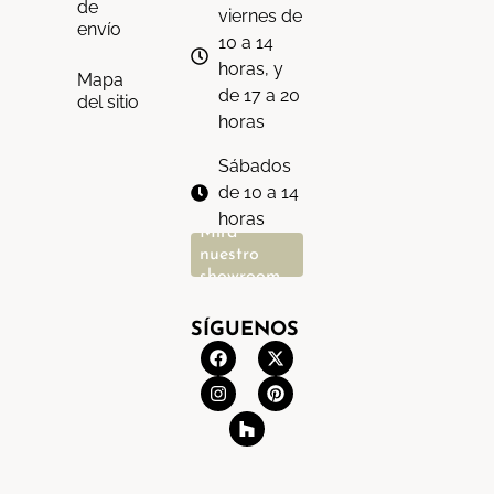
de
viernes de
envío
10 a 14
horas, y
Mapa
de 17 a 20
del sitio
horas
Sábados
de 10 a 14
horas
Mira
nuestro
showroom
SÍGUENOS