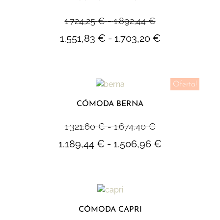
1.724,25
€
-
1.892,44
€
1.551,83
€
-
1.703,20
€
Oferta!
CÓMODA BERNA
1.321,60
€
-
1.674,40
€
1.189,44
€
-
1.506,96
€
CÓMODA CAPRI