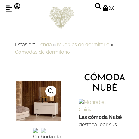
(
0
)
Estás en:
Tienda
»
Muebles de dormitorio
»
Cómodas de dormitorio
CÓMODA
NUBÉ
Las cómoda Nubé
destaca por sus
proporciones