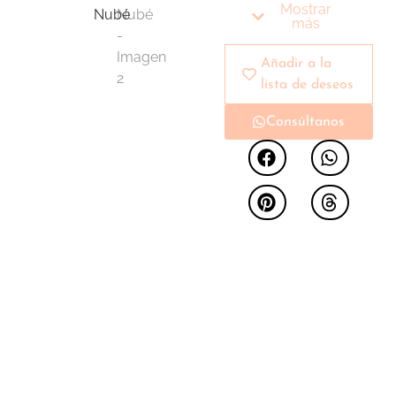
equilibradas y su
Mostrar
diseño refinado.
más
Ofrecen una solución
de almacenaje
Añadir a la
práctica sin renunciar
lista de deseos
a la estética,
Consúltanos
integrándose con
naturalidad en el
conjunto del
dormitorio.