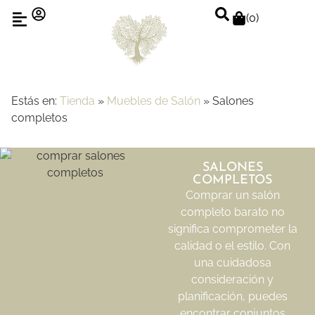
(
0
)
Estás en:
Tienda
»
Muebles de Salón
»
Salones
completos
SALONES
COMPLETOS
Comprar un salón
completo barato no
significa comprometer la
calidad o el estilo. Con
una cuidadosa
consideración y
planificación, puedes
encontrar conjuntos