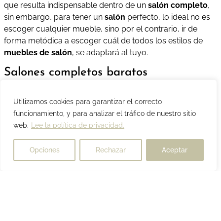
que resulta indispensable dentro de un
salón completo
,
sin embargo, para tener un
salón
perfecto, lo ideal no es
escoger cualquier mueble, sino por el contrario, ir de
forma metódica a escoger cuál de todos los estilos de
muebles de salón
, se adaptará al tuyo.
Salones completos baratos
A veces creemos que los
muebles para los salones
son
Utilizamos cookies para garantizar el correcto
realmente caros, y la verdad es que nos equivocamos al
funcionamiento, y para analizar el tráfico de nuestro sitio
pensarlo.
web.
Lee la política de privacidad.
La mayoría de las veces puedes lograr decoraciones
increíbles con
muebles de salón baratos
y eso es lo que
Opciones
Rechazar
Aceptar
pienso ayudarte a entender. Los
muebles de salón
baratos
son ideales porque se ajustan a tus gustos pero
también a tu bolsillo.
Beneficios de Comprar un Salón Completo
Barato