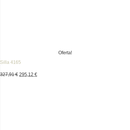
Oferta!
Silla 4165
327,91
€
295,12
€