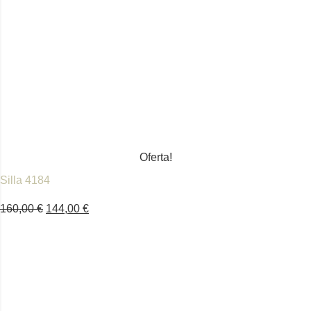
Oferta!
Silla 4184
160,00
€
144,00
€