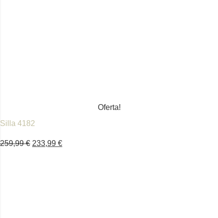
Oferta!
Silla 4182
259,99
€
233,99
€