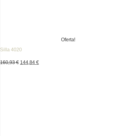
Oferta!
Silla 4020
160,93
€
144,84
€