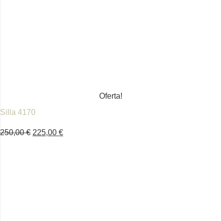
Oferta!
Silla 4170
250,00
€
225,00
€