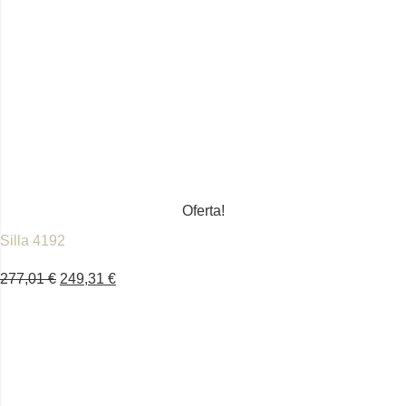
Oferta!
Silla 4192
277,01
€
249,31
€