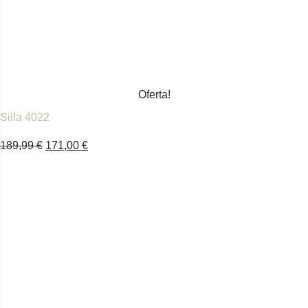
Oferta!
Silla 4022
189,99
€
171,00
€