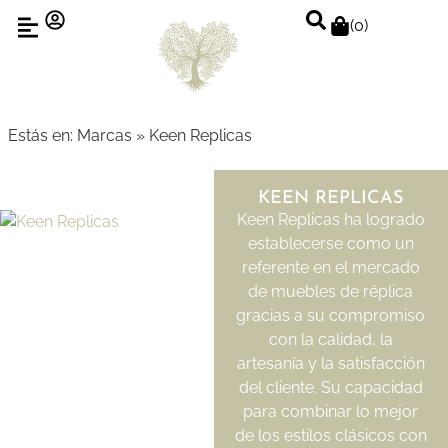
(
0
)
Estás en:
Marcas
»
Keen Replicas
KEEN REPLICAS
Keen Replicas ha logrado
establecerse como un
referente en el mercado
de muebles de réplica
gracias a su compromiso
con la calidad, la
artesanía y la satisfacción
del cliente. Su capacidad
para combinar lo mejor
de los estilos clásicos con