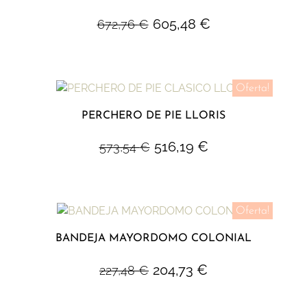
605,48
€
672,76
€
Oferta!
PERCHERO DE PIE LLORIS
516,19
€
573,54
€
Oferta!
BANDEJA MAYORDOMO COLONIAL
204,73
€
227,48
€