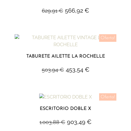
566,92
€
629,91
€
Oferta!
TABURETE AILETTE LA ROCHELLE
453,54
€
503,94
€
Oferta!
ESCRITORIO DOBLE X
903,49
€
1.003,88
€