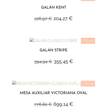
GALÁN KENT
204,27
€
226,97
€
Oferta!
GALÁN STRIPE
355,45
€
394,94
€
Oferta!
MESA AUXILIAR VICTORIANA OVAL
699,14
€
776,82
€