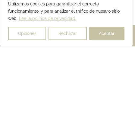
10
11
Utilizamos cookies para garantizar el correcto
funcionamiento, y para analizar el tráfico de nuestro sitio
web.
Lee la política de privacidad.
Opciones
Rechazar
Aceptar
En horario
comercial,
¡ESTAMOS
puedes chatear
DISPONIBLES
directamente
PARA TI!
Cuenta a nuestros
con nuestro
expertos en
equipo para
decoración qué
responder tus
necesitas, y te
preguntas de
asesoraremos
manera
encantados. Ponemos
inmediata
a tu disposición la
Abrir
mejor ayuda