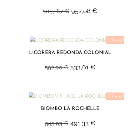
952,08
€
1.057,87
€
Oferta!
LICORERA REDONDA COLONIAL
533,61
€
592,90
€
Oferta!
BIOMBO LA ROCHELLE
491,33
€
545,93
€