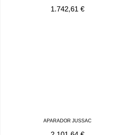
1.742,61
€
APARADOR JUSSAC
2.101,64
€