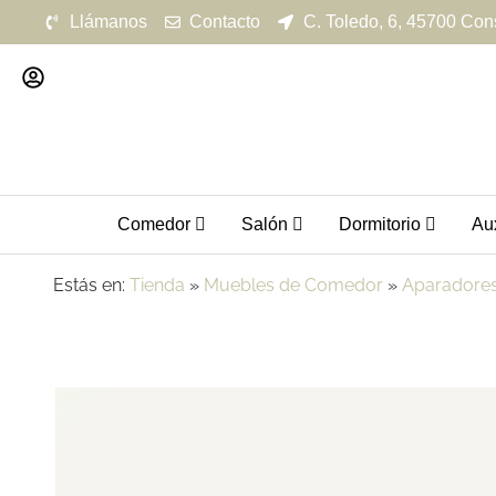
Llámanos
Contacto
C. Toledo, 6, 45700 Con
Comedor
Salón
Dormitorio
Aux
Estás en:
Tienda
»
Muebles de Comedor
»
Aparadore