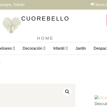
suegra, Toledo
Inicia
CUOREBELLO
HOME
iliares
Decoración
Infantil
Jardín
Despac
s
Descub