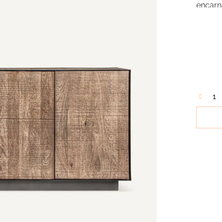
encarn
madera
hierro
un toqu
amante