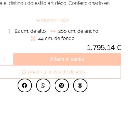
a el distinguido estilo art déco. Confeccionado en
 de mango negra y complementado con detalles de
 marrón, se convierte en una joya elegante que añade
Mostrar más
e sofisticado a cualquier espacio. Ideal para los
82 cm. de alto
200 cm. de ancho
s del diseño atemporal.
44 cm. de fondo
1.795,14
€
Añadir al carrito
Añadir a la lista de deseos