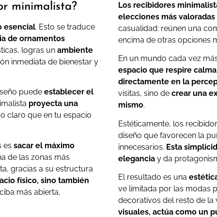
Los recibidores minimalis
or minimalista?
elecciones más valoradas
o esencial
. Esto se traduce
casualidad: reúnen una com
cia de ornamentos
encima de otras opciones m
sticas, logras un
ambiente
En un mundo cada vez más 
ón inmediata de bienestar y
espacio que respire calma 
directamente en la percep
diseño puede
establecer el
visitas, sino de
crear una ex
imalista
proyecta una
mismo
.
do claro que en tu espacio
Estéticamente, los recibido
diseño que favorecen la pu
s es
sacar el máximo
innecesarios.
Esta simplici
una de las zonas más
elegancia
y da protagonismo
a, gracias a su estructura
El resultado es una
estétic
cio físico, sino también
ve limitada por las modas pa
rciba más abierta,
decorativos del resto de la 
visuales, actúa como un p