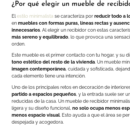
¿Por qué elegir un mueble de recibid
El
estilo minimalista
se caracteriza por
reducir todo a l
en
muebles con formas puras, líneas rectas y ausen
innecesarios
. Al elegir un recibidor con estas caracterí
más sereno y equilibrado
, lo que provoca una sensaci
orden.
Este mueble es el primer contacto con tu hogar, y su 
tono estético del resto de la vivienda
. Un mueble min
imagen contemporánea
, cuidada y sofisticada, dejan
cada elemento tiene una intención.
Uno de los principales retos en decoración de interiore
partido a espacios pequeños
, y la entrada suele ser 
reducidas de la casa. Un mueble de recibidor minimalist
ligera y su diseño funcional,
no solo ocupa menos espa
menos espacio visual
. Esto ayuda a que el área se pe
despejada y acogedora.