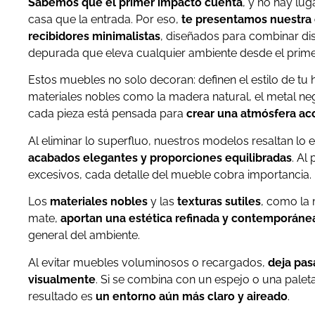
Sabemos que el primer impacto cuenta
, y no hay lu
casa que la entrada. Por eso,
te presentamos nuestra 
recibidores minimalistas
, diseñados para combinar dis
depurada que eleva cualquier ambiente desde el primer
Estos muebles no solo decoran: definen el estilo de tu h
materiales nobles como la madera natural, el metal neg
cada pieza está pensada para
crear una atmósfera aco
Al eliminar lo superfluo, nuestros modelos resaltan lo e
acabados elegantes y proporciones equilibradas
. Al
excesivos, cada detalle del mueble cobra importancia.
Los
materiales nobles
y las
texturas sutiles
, como la 
mate,
aportan una estética refinada y contemporáne
general del ambiente.
Al evitar muebles voluminosos o recargados,
deja pas
visualmente
. Si se combina con un espejo o una paleta
resultado es
un entorno aún más claro y aireado
.