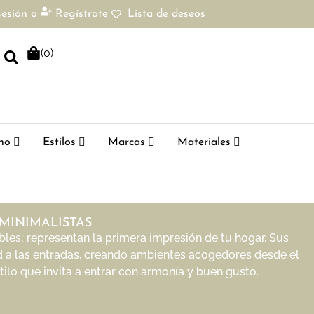
sesión
o
Regístrate
Lista de deseos
(
0
)
ho
Estilos
Marcas
Materiales
MINIMALISTAS
es; representan la primera impresión de tu hogar. Sus
d a las entradas, creando ambientes acogedores desde el
tilo que invita a entrar con armonía y buen gusto.