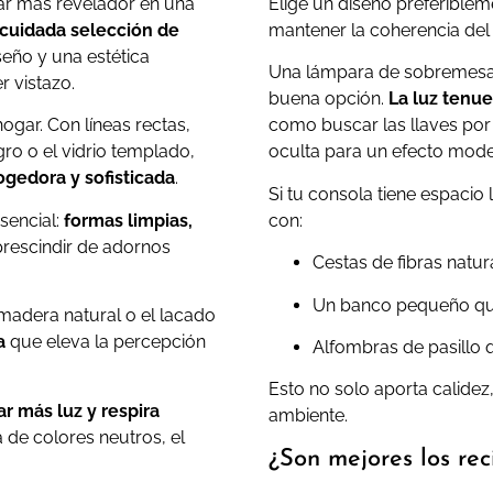
gar más revelador en una
Elige un diseño preferible
cuidada selección de
mantener la coherencia del e
eño y una estética
Una lámpara de sobremesa 
 vistazo.
buena opción.
La luz tenu
ogar. Con líneas rectas,
como buscar las llaves por
ro o el vidrio templado,
oculta para un efecto mode
gedora y sofisticada
.
Si tu consola tiene espaci
sencial:
formas limpias,
con:
 prescindir de adornos
Cestas de fibras natu
Un banco pequeño que
madera natural o el lacado
a
que eleva la percepción
Alfombras de pasillo q
Esto no solo aporta calidez
ar más luz y respira
ambiente.
 de colores neutros, el
¿Son mejores los re