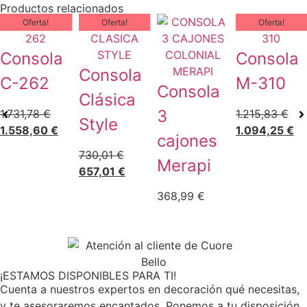
Productos relacionados
Oferta!
Oferta!
Oferta!
Consola
Consola
Consola
C-262
M-310
Consola
Clásica
3
1.731,78
€
1.215,83
€
Style
1.558,60
€
1.094,25
€
cajones
730,01
€
Merapi
657,01
€
368,99
€
¡ESTAMOS DISPONIBLES PARA TI!
Cuenta a nuestros expertos en decoración qué necesitas,
y te asesoraremos encantados. Ponemos a tu disposición