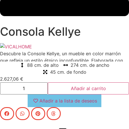
Consola Kellye
Descubre la Console Kellye, un mueble en color marrón
que refleja un estilo étnico inconfundible. Elaborada con
88 cm. de alto
274 cm. de ancho
exquisita madera de teca, esta pieza no solo aporta
45 cm. de fondo
calidez a cualquier espacio, sino que también evoca
2.627,06
€
culturas lejanas y sofisticadas, creando un ambiente
acogedor y auténtico en tu hogar.
Añadir al carrito
Añadir a la lista de deseos