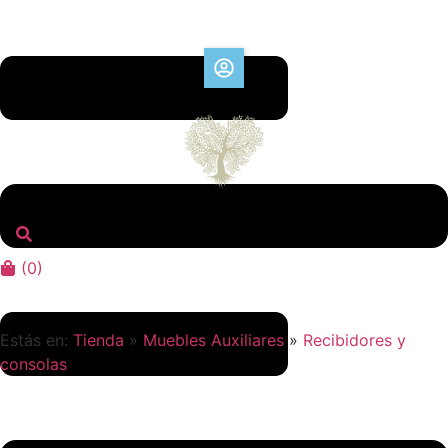
(
0
)
Estás en:
Tienda
»
Muebles Auxiliares
»
Recibidores y
consolas