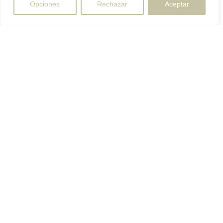
Opciones
Rechazar
Aceptar
Te lo
Te lo
¿Tienes
llevamos
montamos
dudas?