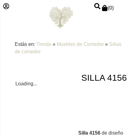
(
0
)
Estás en:
Tienda
»
Muebles de Comedor
»
Sillas
de comedor
SILLA 4156
Loading...
Silla 4156
de diseño