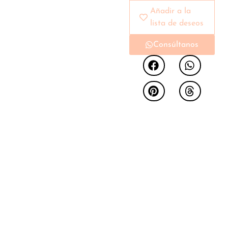
moderno y
Añadir a la
sofisticado, ideal para
lista de deseos
espacios luminosos y
Consúltanos
minimalistas. La mesa
combina una
estructura en tonos
claros con detalles en
madera natural,
creando un contraste
elegante y equilibrado.