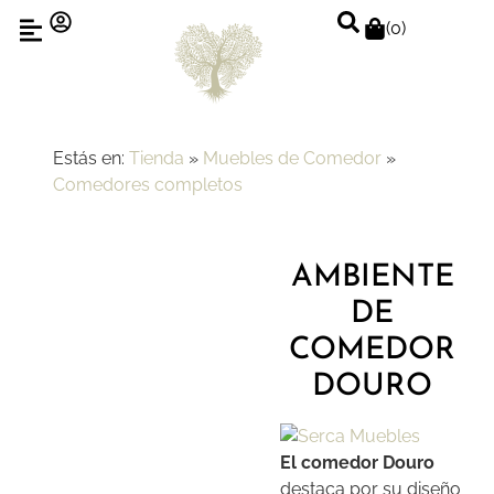
(
0
)
Estás en:
Tienda
»
Muebles de Comedor
»
Comedores completos
AMBIENTE
DE
COMEDOR
DOURO
El comedor Douro
destaca por su diseño