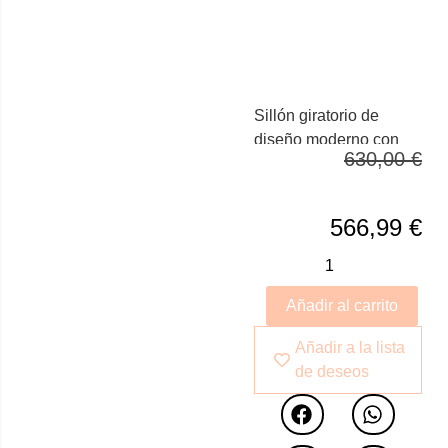
Sillón giratorio de
diseño moderno con
630,00
€
asiento y respaldo
tapizado en piel de
origen vacuno color
566,99
€
marrón oscuro. Cuenta
con reposabrazos, lo
que le confiere una
Añadir al carrito
mayor comodidad.
Gracias a sus patas
Añadir a la lista
fabricadas en acero
de deseos
inoxidable oscurecido
se convertirá en un
imprescindible para su