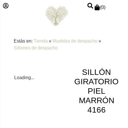
(
0
)
Estás en:
Tienda
»
Muebles de despacho
»
Sillones de despacho
SILLÓN
Loading...
GIRATORIO
PIEL
MARRÓN
4166