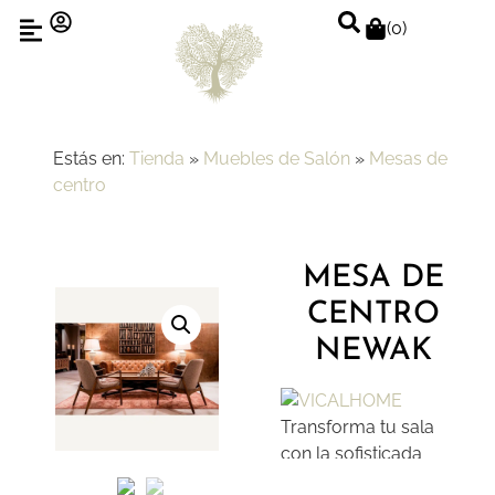
(
0
)
Estás en:
Tienda
»
Muebles de Salón
»
Mesas de
centro
MESA DE
CENTRO
NEWAK
Transforma tu sala
con la sofisticada
Mesa de Centro