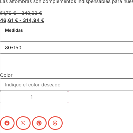
Las alfombras son complementos indispensables para nuestr
51,79
€
-
349,93
€
46,61
€
-
314,94
€
Medidas
Color