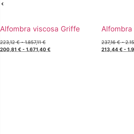
Alfombra viscosa Griffe
Alfombra 
223,12
€
-
1.857,11
€
237,16
€
-
2.1
200,81
€
-
1.671,40
€
213,44
€
-
1.