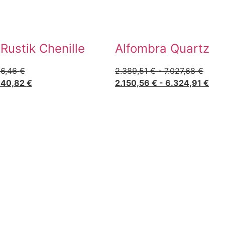
Rustik Chenille
Alfombra Quartz
56,46
€
2.389,51
€
-
7.027,68
€
940,82
€
2.150,56
€
-
6.324,91
€