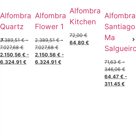
Alfombra
Alfombra
Alfombra
Alfombra
Kitchen
Quartz
Flower 1
Santiago
72,00
€
Ma
2.389,51
€
-
2.389,51
€
-
64,80
€
Salgueir
7.027,68
€
7.027,68
€
2.150,56
€
-
2.150,56
€
-
6.324,91
€
6.324,91
€
71,63
€
-
346,06
€
64,47
€
-
311,45
€