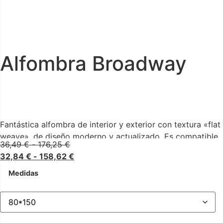
Alfombra Broadway
Fantástica alfombra de interior y exterior con textura «flat
weave», de diseño moderno y actualizado. Es compatible
36,49
€
-
176,25
€
con suelos radiantes, y además tolera muy bien la
32,84
€
-
158,62
€
humedad.
Medidas