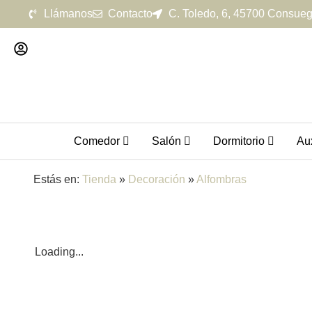
Llámanos
Contacto
C. Toledo, 6, 45700 Consueg
Comedor
Salón
Dormitorio
Aux
Estás en:
Tienda
»
Decoración
»
Alfombras
Loading...