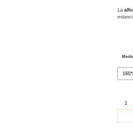
La
alfo
estanci
y medi
Medi