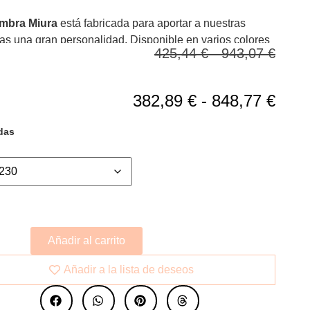
mbra Miura
está fabricada para aportar a nuestras
as una gran personalidad. Disponible en varios colores
425,44
€
-
943,07
€
das
382,89
€
-
848,77
€
das
Añadir al carrito
Añadir a la lista de deseos