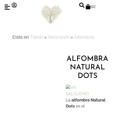
(
0
)
Estás en:
Tienda
»
Decoración
»
Alfombras
ALFOMBRA
NATURAL
DOTS
La
alfombra Natural
Dots
es el
complemento