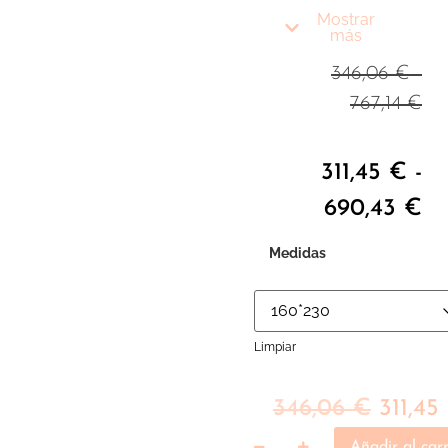
perfecto para
Mostrar
nuestros ambientes.
más
Es una pieza
346,06
€
-
fundamental sobre
767,14
€
todo en invierno ya
que nos aporta un
espacio acogedor y a
311,45
€
-
la vez sofisticado
690,43
€
Medidas
Limpiar
346,06
€
311,45
Añadir al carr