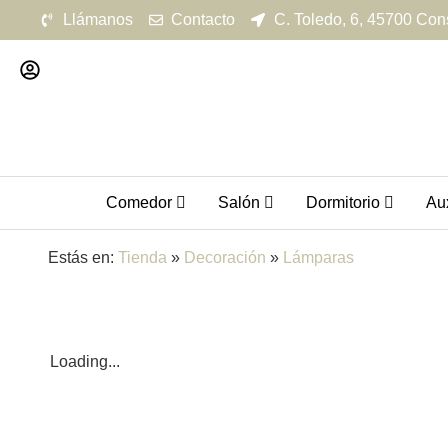
Llámanos
Contacto
C. Toledo, 6, 45700 Con
Comedor
Salón
Dormitorio
Aux
Estás en:
Tienda
»
Decoración
»
Lámparas
Loading...