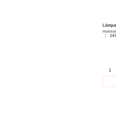
Lámpa
marquin
147
inoxida