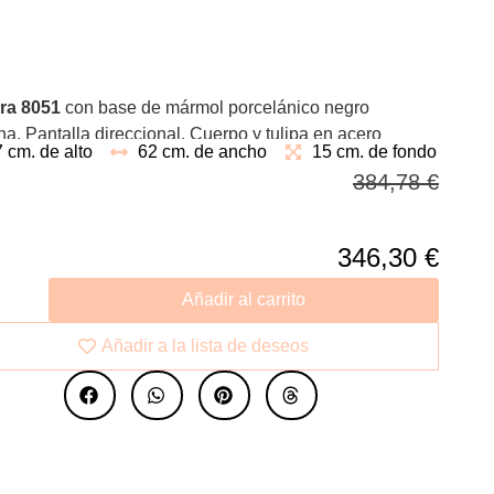
ra 8051
con base de mármol porcelánico negro
a. Pantalla direccional. Cuerpo y tulipa en acero
 cm. de alto
62 cm. de ancho
15 cm. de fondo
ble negro.
384,78
€
346,30
€
Añadir al carrito
Añadir a la lista de deseos