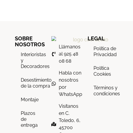
SOBRE
LEGAL
NOSOTROS
Llámanos
Política de
al 925 48
Interioristas
Privacidad
y
08 68
Decoradores
Política
Habla con
Cookies
nosotros
Desestimiento
de la compra
por
Términos y
condiciones
WhatsApp
Montaje
Visítanos
en C.
Plazos
de
Toledo, 6,
entrega
45700