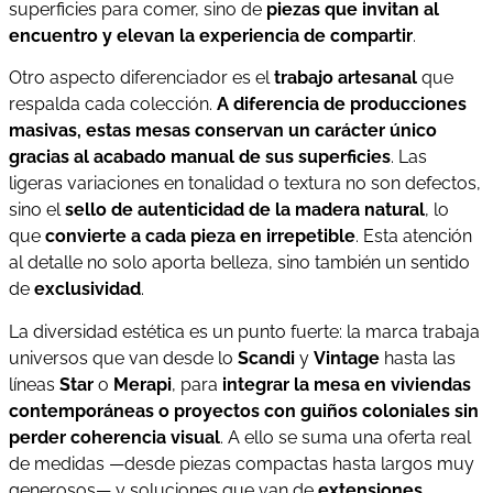
superficies para comer, sino de
piezas que invitan al
encuentro y elevan la experiencia de compartir
.
Otro aspecto diferenciador es el
trabajo artesanal
que
respalda cada colección.
A diferencia de producciones
masivas, estas mesas conservan un carácter único
gracias al acabado manual de sus superficies
. Las
ligeras variaciones en tonalidad o textura no son defectos,
sino el
sello de autenticidad de la madera natural
, lo
que
convierte a cada pieza en irrepetible
. Esta atención
al detalle no solo aporta belleza, sino también un sentido
de
exclusividad
.
La diversidad estética es un punto fuerte: la marca trabaja
universos que van desde lo
Scandi
y
Vintage
hasta las
líneas
Star
o
Merapi
, para
integrar la mesa en viviendas
contemporáneas o proyectos con guiños coloniales sin
perder coherencia visual
. A ello se suma una oferta real
de medidas —desde piezas compactas hasta largos muy
generosos— y soluciones que van de
extensiones