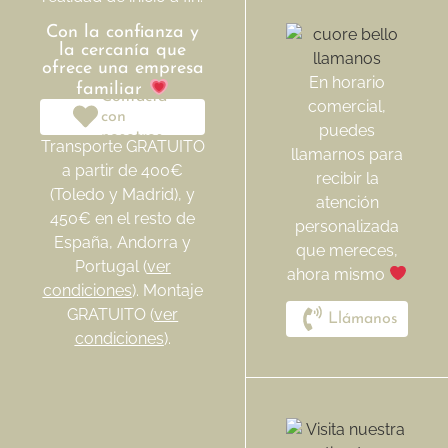
Con la confianza y
la cercanía que
ofrece una empresa
En horario
familiar
Contacta
comercial,
con
puedes
nosotros
Transporte GRATUITO
llamarnos para
a partir de 400€
recibir la
(Toledo y Madrid), y
atención
450€ en el resto de
personalizada
España, Andorra y
que mereces,
Portugal (
ver
ahora mismo
condiciones
). Montaje
GRATUITO (
ver
Llámanos
condiciones
).