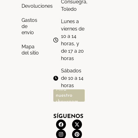
Consuegra,
Devoluciones
Toledo
Gastos
Lunes a
de
viernes de
envío
10 a 14
horas, y
Mapa
de 17 a 20
del sitio
horas
Sábados
de 10 a 14
horas
Mira
nuestro
showroom
SÍGUENOS