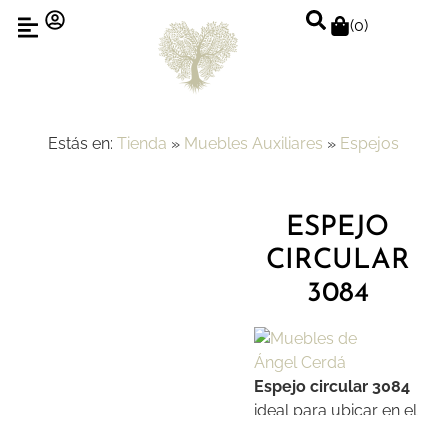
(
0
)
Estás en:
Tienda
»
Muebles Auxiliares
»
Espejos
ESPEJO
CIRCULAR
3084
Espejo circular 3084
ideal para ubicar en el
recibidor o comedor