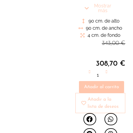
para dar amplitud y
Mostrar
luminosidad a
más
nuestros espacios.
90 cm. de alto
90 cm. de ancho
4 cm. de fondo
343,00
€
308,70
€
Añadir al carrito
Añadir a la
lista de deseos