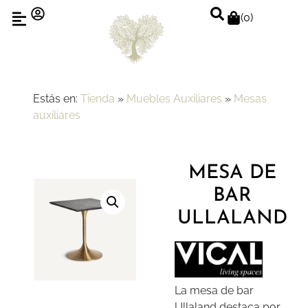
(
0
)
Estás en:
Tienda
»
Muebles Auxiliares
»
Mesas
auxiliares
MESA DE
BAR
ULLALAND
La mesa de bar
Ullaland destaca por