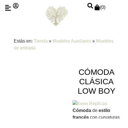
(
0
)
Estás en:
Tienda
»
Muebles Auxiliares
»
Muebles
de entrada
CÓMODA
CLÁSICA
LOW BOY
Cómoda
de
estilo
francés
con curvaturas
y tallas prominentes.