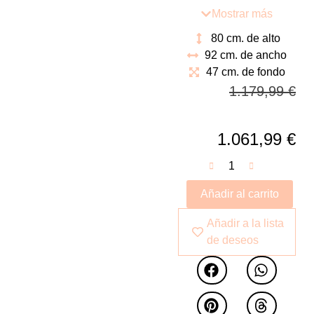
Pieza que podemos
Mostrar más
ubicar en la entrada de
80 cm. de alto
nuestras casa que
92 cm. de ancho
definirá el resto de
47 cm. de fondo
nuestro mobiliario o
1.179,99
€
como complemento de
un
dormitorio.
1.061,99
€
Añadir al carrito
Añadir a la lista
de deseos