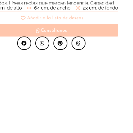
dos. Líneas rectas que marcan tendencia. Capacidad
cm. de alto
64 cm. de ancho
23 cm. de fondo
cenaje en su interior.
Añadir a la lista de deseos
Consúltanos