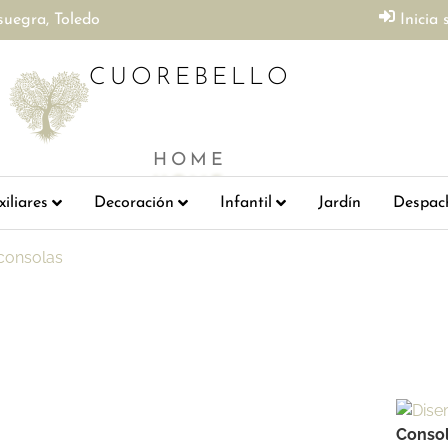
suegra, Toledo
Inicia 
CUOREBELLO
HOME
iliares
Decoración
Infantil
Jardín
Despac
 consolas
Consol