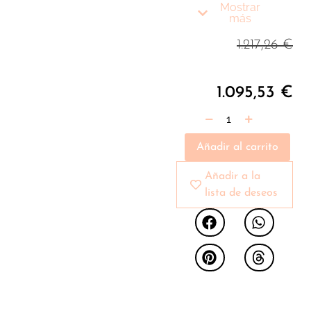
madera chapada en
Mostrar
nogal natural
más
combinada con un
1.217,26
€
elegante tapizado en
tela color gris claro.
Su estructura de
1.095,53
€
patas de acero
inoxidable pulido en
color dorado, aporta
Añadir al carrito
el toque de
modernidad y
Añadir a la
vanguardia que busca
lista de deseos
para su hogar. Su
original detalle en piel
de origen vacuno
aporta el toque de
estilo ideal para tu
salón. Cuenta con un
amplio espacio de