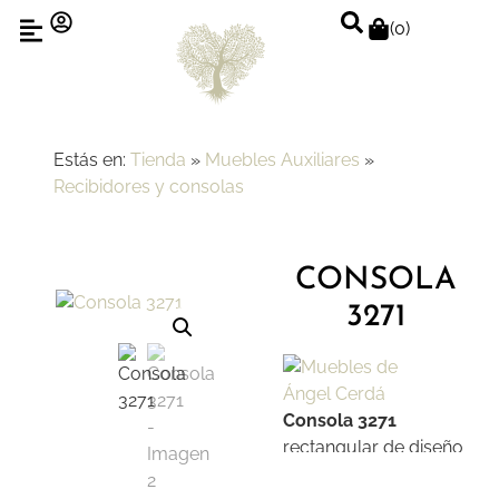
(
0
)
Estás en:
Tienda
»
Muebles Auxiliares
»
Recibidores y consolas
CONSOLA
3271
Consola 3271
rectangular de diseño
moderno fabricada en