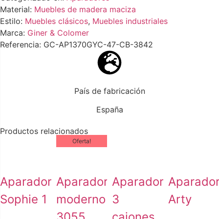
Material:
Muebles de madera maciza
Estilo:
Muebles clásicos
,
Muebles industriales
Marca:
Giner & Colomer
Referencia: GC-AP1370GYC-47-CB-3842
País de fabricación
España
Productos relacionados
Oferta!
Aparador
Aparador
Aparador
Aparado
Sophie 1
moderno
3
Arty
3055
cajones