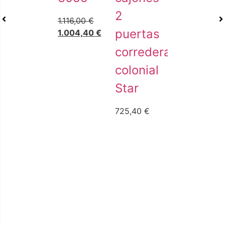
2
1.116,00
€
puertas
1.004,40
€
correderas
colonial
Star
725,40
€