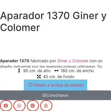
Aparador 1370 Giner y
Colomer
Aparador 1370
fabricado por
Giner y Colomer
con un
diseño industrial por las materias primas utilizadas. Su
90 cm. de alto
180 cm. de ancho
interior está distribuido de forma correcta para conseguir
40 cm. de fondo
una organización óptima
Añadir a la lista de deseos
Consúltanos