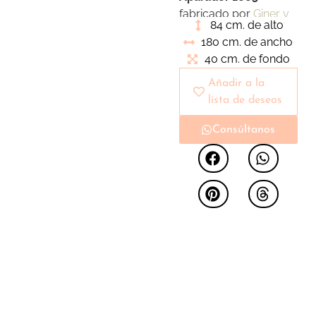
fabricado por
Giner y
84 cm. de alto
Colomer
presenta un
180 cm. de ancho
diseño clásico y
40 cm. de fondo
atemporal. Su color
rojo aporta un toque
Añadir a la
llamativo a nuestros
lista de deseos
espacios. Gran
Consúltanos
capacidad e
almacenaje en su
interior.