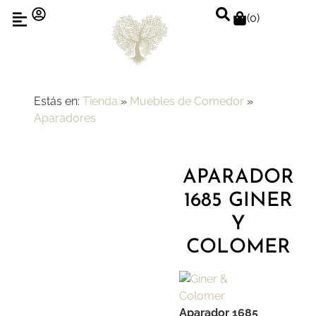
(
0
)
Estás en:
Tienda
»
Muebles de Comedor
»
Aparadores
APARADOR
1685 GINER
Y
COLOMER
Aparador 1685