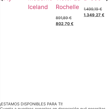
Iceland
Rochelle
1.499,19
€
1.349,27
€
891,89
€
802,70
€
¡ESTAMOS DISPONIBLES PARA TI!
Cuenta a nuestros expertos en decoración qué necesitas,