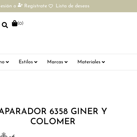
sesión
o
Regístrate
Lista de deseos
(
0
)
ho
Estilos
Marcas
Materiales
APARADOR 6358 GINER Y
COLOMER