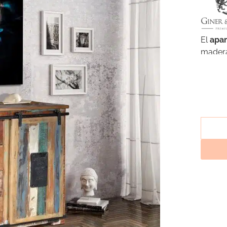
El
apa
madera
ambien
un amp
Mueble
ambien