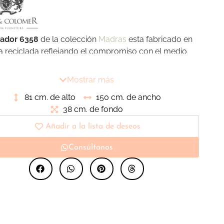
rador 6358
de la colección
Madras
esta fabricado en
 reciclada reflejando el compromiso con el medio
te. Sus dos puertas correderas y tres cajones ofrece
lio almacenaje para organizar diversidad de objetos.
Mostrar más
 que transmite elegancia y versatilidad en cualquier
81 cm. de alto
150 cm. de ancho
te de nuestro hogar.
38 cm. de fondo
Añadir a la lista de deseos
Consúltanos