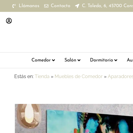
Llámanos
Contacto
C. Toledo, 6, 45700 Con
Comedor
Salón
Dormitorio
Aux
Estás en:
Tienda
»
Muebles de Comedor
»
Aparadore