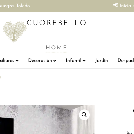
suegra, Toledo
Inicia 
CUOREBELLO
HOME
iliares
Decoración
Infantil
Jardín
Despac
s