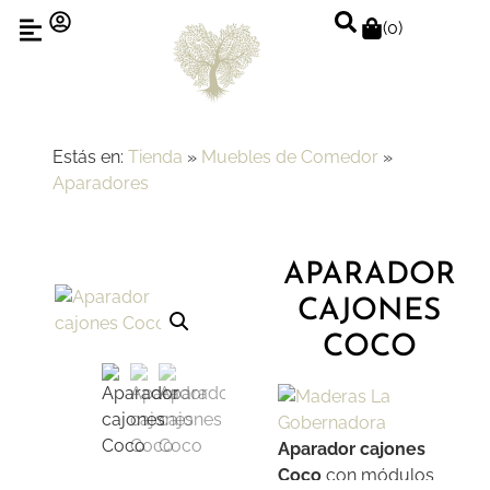
(
0
)
Estás en:
Tienda
»
Muebles de Comedor
»
Aparadores
APARADOR
CAJONES
COCO
Aparador cajones
Coco
con módulos