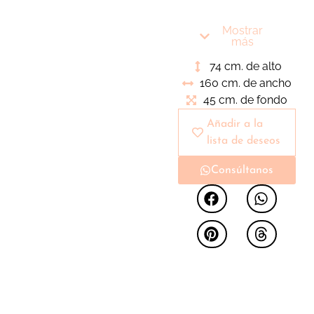
decorativos.
Estructura sobre
Mostrar
patas metálicas para
más
poder ser ubicado en
74 cm. de alto
un ambiente industrial
160 cm. de ancho
o moderno en función
45 cm. de fondo
de su acabado.
Añadir a la
lista de deseos
Consúltanos