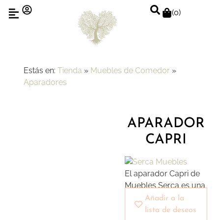
(
0
)
Estás en:
Tienda
»
Muebles de Comedor
»
Aparadores
APARADOR
CAPRI
El aparador Capri de
Muebles Serca es una
pieza que fusiona
Añadir a la
elegancia y
lista de deseos