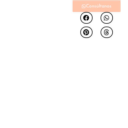
funcionalidad, ideal
Consúltanos
para embellecer
cualquier estancia de
tu hogar. Fabricado
con materiales de alta
calidad, destaca por
su diseño moderno y
detalles geométricos
en relieve que aportan
un toque sofisticado al
ambiente. Este
aparador ofrece
amplios espacios de
almacenamiento
gracias a sus
múltiples
compartimentos,
permitiendo organizar
tus objetos