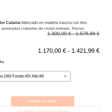
or Catania
fabricado en madera maciza con tres
 arqueadas cubiertas de cristal estriado. Piezas
1.300,00
€
-
1.579,99
€
rias para ubicar en zonas de comedor y conseguir un
erfecto
1.170,00
€
-
1.421,99
€
ño
Añadir al carrito
Añadir a la lista de deseos