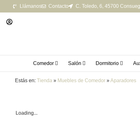
Llámanos
Contacto
C. Toledo, 6, 45700 Consueg
Comedor
Salón
Dormitorio
Aux
Estás en:
Tienda
»
Muebles de Comedor
»
Aparadores
Loading...