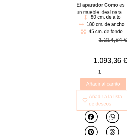
El
aparador Como
es
un mueble ideal para
80 cm. de alto
acompañar cualquier
180 cm. de ancho
entorno minimalista o
45 cm. de fondo
moderno. Gracias a
1.214,84
€
este modelo de
Keen
Replicas
podrá
organizar debidamente
1.093,36
€
su
comedor
,
obteniendo espacio de
sobra para guardar
Añadir al carrito
todos los objetos
necesarios o para
Añadir a la lista
exponer sus piezas
de deseos
más preciadas.