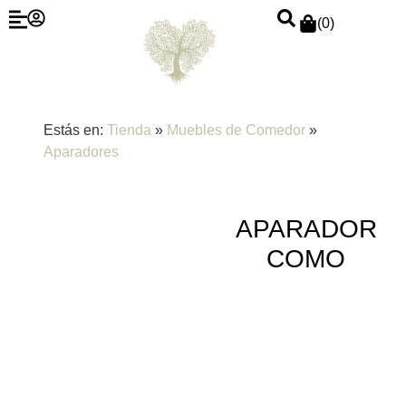
(
0
)
Estás en:
Tienda
»
Muebles de Comedor
»
Aparadores
APARADOR
COMO