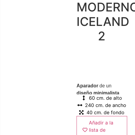
MODERN
ICELAND
2
Aparador
de un
diseño minimalista
60 cm. de alto
que dispone de tres
240 cm. de ancho
puertas con gran
40 cm. de fondo
capacidad de
almacenaje.
Añadir a la
Complemento en
lista de