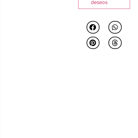
hueco central que le da
deseos
un toque diferente.
Consúltanos