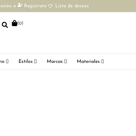
sesión
o
Regístrate
Lista de deseos
(
0
)
ho
Estilos
Marcas
Materiales