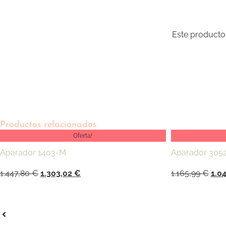
Este producto
Productos relacionados
Oferta!
Aparador 1403-M
Aparador 305
1.447,80
€
1.303,02
€
1.165,99
€
1.0