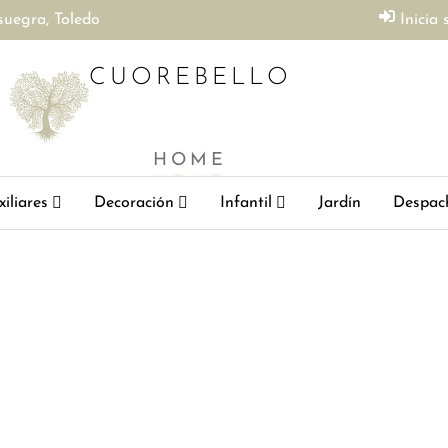
suegra, Toledo
Inicia 
CUOREBELLO
HOME
iliares
Decoración
Infantil
Jardín
Despac