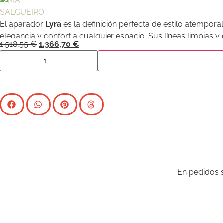
El aparador
Lyra
es la definición perfecta de estilo atempor
elegancia y confort a cualquier espacio. Sus líneas limpias y
1.518,55
€
1.366,70
€
En pedidos s