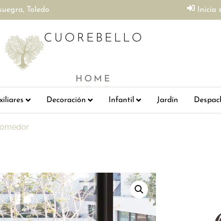
suegra, Toledo
Inicia 
CUOREBELLO
HOME
iliares
Decoración
Infantil
Jardín
Despac
comedor