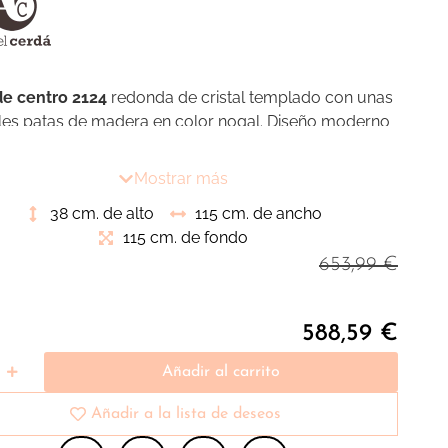
e centro 2124
redonda de cristal templado con unas
ales patas de madera en color nogal. Diseño moderno
ional que aportarán ese toque de vanguardia que
os para nuestro ambiente de salón
Mostrar más
38 cm. de alto
115 cm. de ancho
115 cm. de fondo
653,99
€
588,59
€
Añadir al carrito
Añadir a la lista de deseos