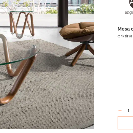
Mesa d
origin
y func
buscam