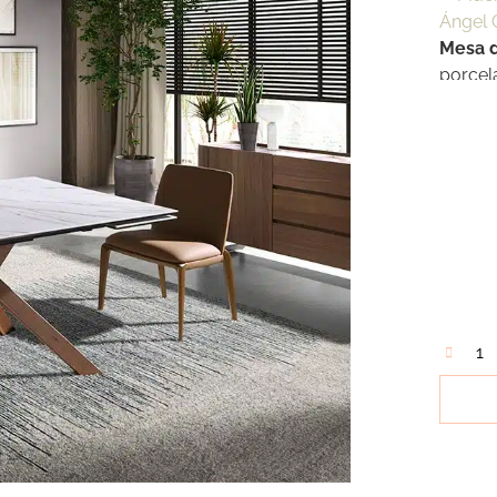
Mesa 
porcel
acabad
en ace
versát
cocina