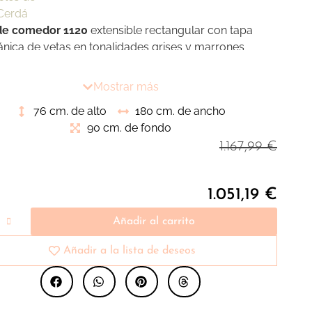
de comedor 1120
extensible rectangular con tapa
ánica de vetas en tonalidades grises y marrones
o mate que combinan a la perfección con sus patas
ro inoxidable imitación nogal obteniendo una pieza
Mostrar más
il y funcional para nuestras estancias de comedor y
76 cm. de alto
180 cm. de ancho
.
90 cm. de fondo
1.167,99
€
1.051,19
€
Añadir al carrito
Añadir a la lista de deseos