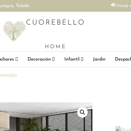
suegra, Toledo
Inicia 
CUOREBELLO
HOME
iliares
Decoración
Infantil
Jardín
Despac
comedor