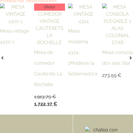
Productos relacionados
Oferta!
Mesa vintage
Mesa
4322-1
moderna
Mesa de
4324-
Mesa consola
comedor
1Maderas la
dos alas Star
Cauterets La
Gobernadora
273,59
€
Rochelle
1.913,75
€
1.722,37
€