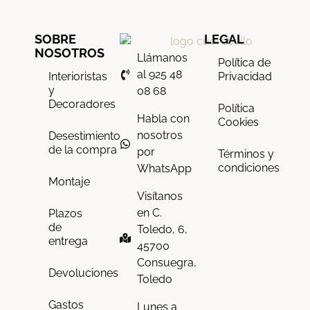
SOBRE
LEGAL
NOSOTROS
Llámanos
Política de
al 925 48
Interioristas
Privacidad
y
08 68
Decoradores
Política
Habla con
Cookies
nosotros
Desestimiento
de la compra
por
Términos y
condiciones
WhatsApp
Montaje
Visítanos
en C.
Plazos
de
Toledo, 6,
entrega
45700
Consuegra,
Devoluciones
Toledo
Gastos
Lunes a