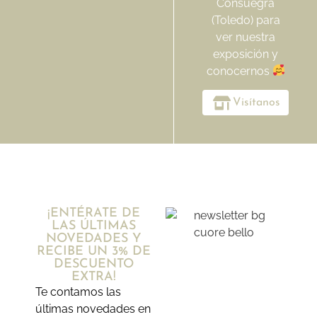
Consuegra
(Toledo) para
ver nuestra
exposición y
conocernos
Visítanos
¡ENTÉRATE DE
LAS ÚLTIMAS
NOVEDADES Y
RECIBE UN 3% DE
DESCUENTO
EXTRA!
Te contamos las
últimas novedades en