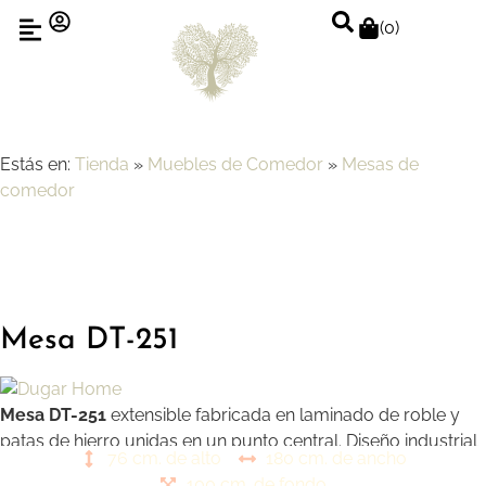
(
0
)
Estás en:
Tienda
»
Muebles de Comedor
»
Mesas de
comedor
Mesa DT-251
Mesa DT-251
extensible fabricada en laminado de roble y
patas de hierro unidas en un punto central. Diseño industrial
76 cm. de alto
180 cm. de ancho
versátil y funcional
100 cm. de fondo