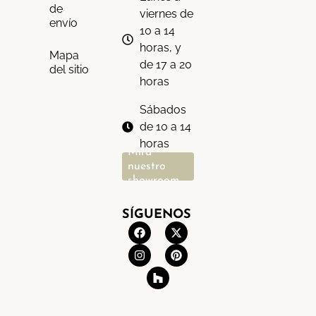
de
viernes de
envío
10 a 14
horas, y
Mapa
de 17 a 20
del sitio
horas
Sábados
de 10 a 14
horas
Mira
nuestro
showroom
SÍGUENOS