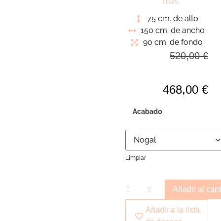
aportan un diseño
más
nórdico. Combinada
75 cm. de alto
con las sillas de su
150 cm. de ancho
colección crean un
90 cm. de fondo
ambiente de comedor
520,00
€
funcional sin perder su
elegancia
468,00
€
Acabado
Limpiar
Añadir al carr
Añadir a la lista