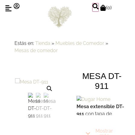
(
0
)
Estás en:
Tienda
»
Muebles de Comedor
»
Mesas de comedor
MESA DT-
911
Mesa extensible DT-
911
con tapa de
madera y cuatro
patas cónicas que le
Mostrar