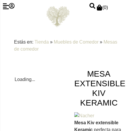
(
0
)
Estás en:
Tienda
»
Muebles de Comedor
»
Mesas
de comedor
MESA
Loading...
EXTENSIBLE
KIV
KERAMIC
Mesa Kiv extensible
Keramic
perfecta para