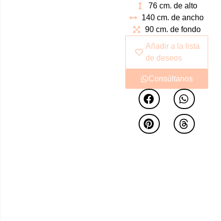
76 cm. de alto
crear espacios de
140 cm. de ancho
ensueño. Diseño actual
90 cm. de fondo
lleno de elegancia y
sofisticación. Pieza que
Añadir a la lista
será el centro de todas
de deseos
las miradas por sus
Consúltanos
formas y acabados.