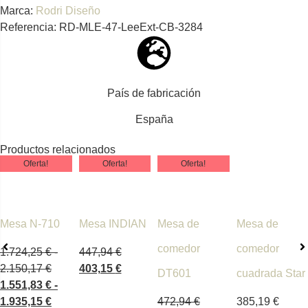
Marca:
Rodri Diseño
Referencia: RD-MLE-47-LeeExt-CB-3284
País de fabricación
España
Productos relacionados
Oferta!
Oferta!
Oferta!
Mesa N-710
Mesa INDIAN
Mesa de
Mesa de
comedor
comedor
1.724,25
€
-
447,94
€
2.150,17
€
403,15
€
DT601
cuadrada Star
1.551,83
€
-
1.935,15
€
472,94
€
385,19
€