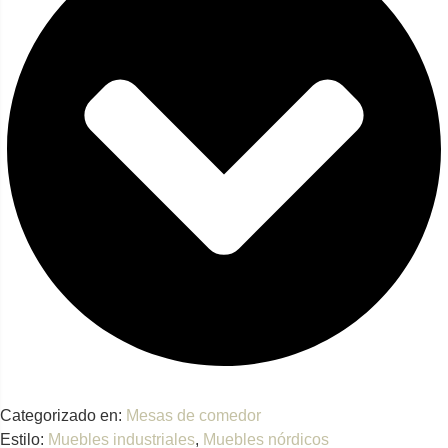
Categorizado en:
Mesas de comedor
Estilo:
Muebles industriales
,
Muebles nórdicos