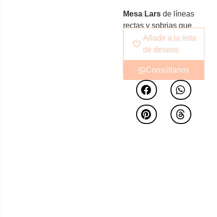
Mesa Lars
de líneas
rectas y sobrias que
transmite ligereza en
Añadir a la lista
nuestros ambientes.
de deseos
Fabricada con materias
Consúltanos
primas seleccionadas
que hacen de ella una
pieza combinable y
versátil