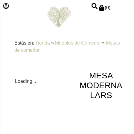
(
0
)
Estás en:
Tienda
»
Muebles de Comedor
»
Mesas
de comedor
MESA
Loading...
MODERNA
LARS